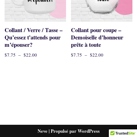
Collant / Verre / Tasse –
Collant pour coupe –
Qu’essez t’attends pour
Demoiselle d’honneur
m’épouser?
prête à toute
$
7.75
–
$
22.00
$
7.75
–
$
22.00
Neve
| Propulsé par
WordPress