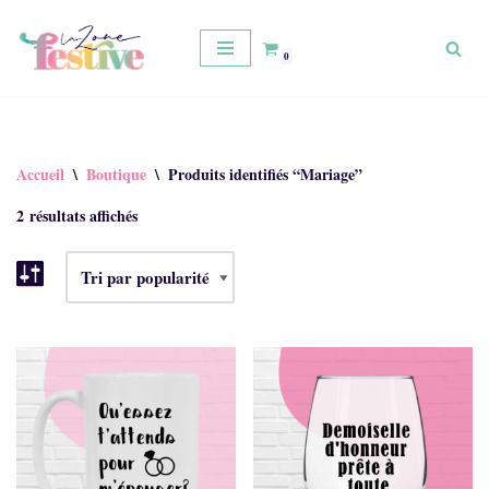
Aller
0
au
contenu
Accueil
\
Boutique
\
Produits identifiés “Mariage”
2 résultats affichés