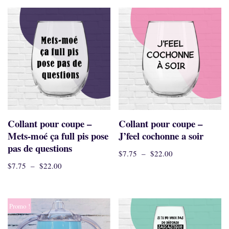
Collant pour coupe –
Collant pour coupe –
Mets-moé ça full pis pose
J’feel cochonne a soir
pas de questions
$
7.75
–
$
22.00
$
7.75
–
$
22.00
Promo !