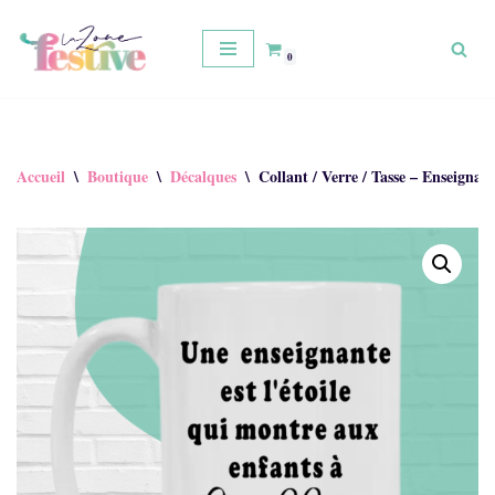
Aller
0
au
contenu
Accueil
\
Boutique
\
Décalques
\
Collant / Verre / Tasse – Enseignan