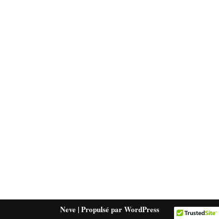
Neve
| Propulsé par
WordPress